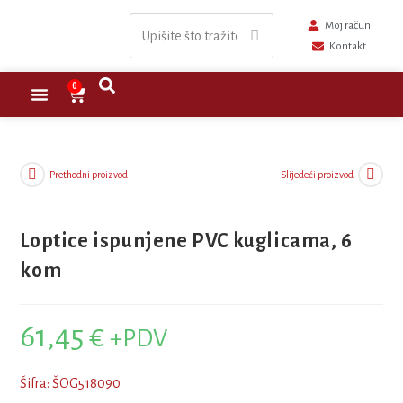
Moj račun
Kontakt
0
Nastavna sredstva
Školski namještaj
Sportska oprema
Prethodni proizvod
Slijedeći proizvod
Loptice ispunjene PVC kuglicama, 6
kom
61,45
€
+PDV
Šifra: ŠOG518090