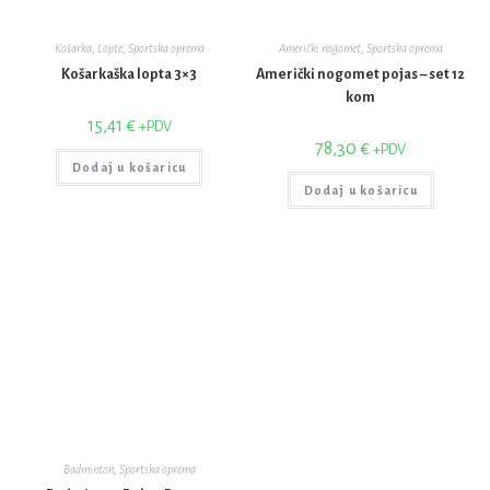
Košarka
,
Lopte
,
Sportska oprema
Američki nogomet
,
Sportska oprema
Košarkaška lopta 3×3
Američki nogomet pojas – set 12
kom
15,41
€
+PDV
78,30
€
+PDV
Dodaj u košaricu
Dodaj u košaricu
Badminton
,
Sportska oprema