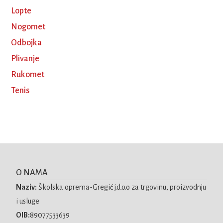
Lopte
Nogomet
Odbojka
Plivanje
Rukomet
Tenis
O NAMA
Naziv:
Školska oprema-Gregić j.d.o.o za trgovinu, proizvodnju
i usluge
OIB:
89077533639