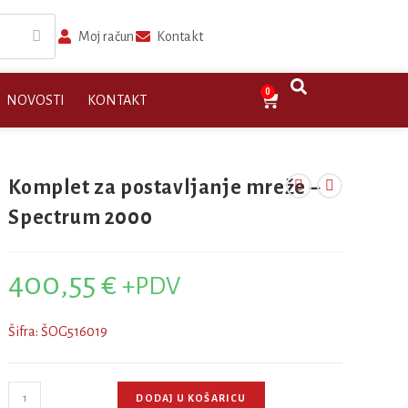
Moj račun
Kontakt
0
NOVOSTI
KONTAKT
Komplet za postavljanje mreže –
Spectrum 2000
400,55
€
+PDV
Šifra: ŠOG516019
DODAJ U KOŠARICU