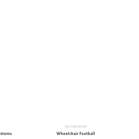
Sportska oprema
ystems
Wheelchair Football