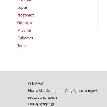
Košarka
Lopte
Nogomet
Odbojka
Plivanje
Rukomet
Tenis
O NAMA
Naziv:
Školska oprema-Gregić j.d.o.o za trgovinu,
proizvodnju i usluge
OIB:
89077533639