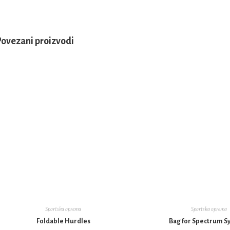
ovezani proizvodi
Sportska oprema
Sportska oprema
Foldable Hurdles
Bag for Spectrum S