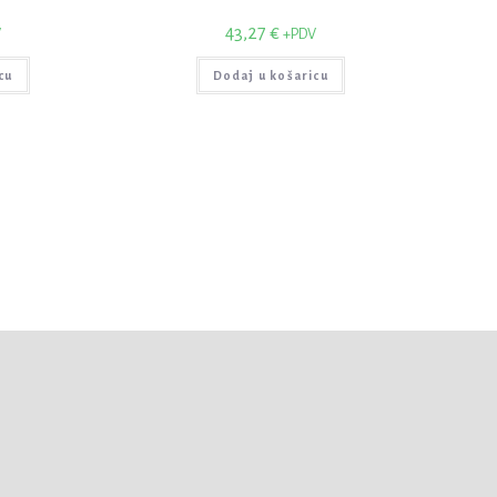
43,27
€
V
+PDV
cu
Dodaj u košaricu