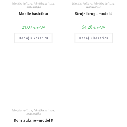
Tehnička kultura
,
Tehnička kultura i
Tehnička kultura
,
Tehnička kultura i
matematika
matematika
Mobile basic foto
Strujni krug – model 6
21,07
€
64,28
€
+PDV
+PDV
Dodaj u košaricu
Dodaj u košaricu
Tehnička kultura
,
Tehnička kultura i
matematika
Konstrukcije – model 8