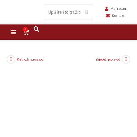
Moj račun
Kontakt
0
Nastavna sredstva
Školski namještaj
Sportska oprema
Prethodni proizvod
Slijedeći proizvod