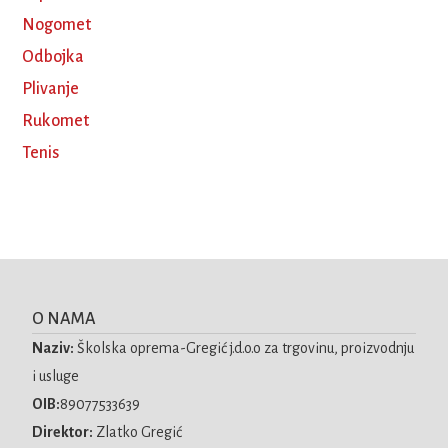
Nogomet
Odbojka
Plivanje
Rukomet
Tenis
O NAMA
Naziv:
Školska oprema-Gregić j.d.o.o za trgovinu, proizvodnju
i usluge
OIB:
89077533639
Direktor:
Zlatko Gregić